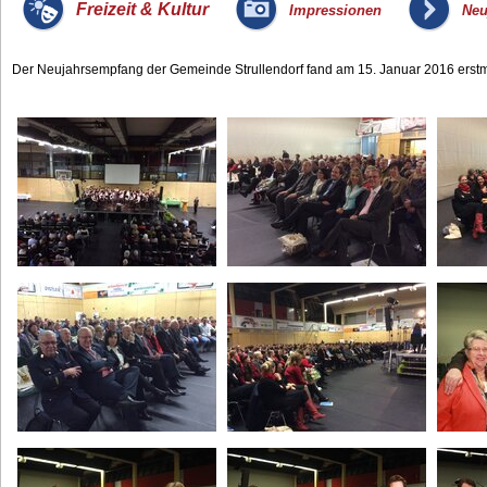
_
_
Freizeit & Kultur
Impressionen
Neu
Der Neujahrsempfang der Gemeinde Strullendorf fand am 15. Januar 2016 erstmal