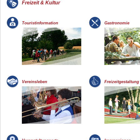
Freizeit & Kultur
_
Touristinformation
Gastronomie
Vereinsleben
Freizeitgestaltung