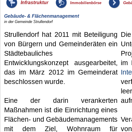
_
_
Infrastruktur
Immobilienbörse
Gebä
Gebäude- & Flächenmanagement
in der Gemeinde Strullendorf
Strullendorf hat 2011 mit Beteiligung
Die
von Bürgern und Gemeinderäten ein
U
Städtebauliches
Pro
Entwicklungskonzept ausgearbeitet,
im 
das im März 2012 im Gemeinderat
Int
beschlossen wurde.
ve
le
Eine der darin verankerten
auf
Maßnahmen ist die Einrichtung eines
Flächen- und Gebäudemanagements
Ver
mit dem Ziel, Wohnraum für
vo