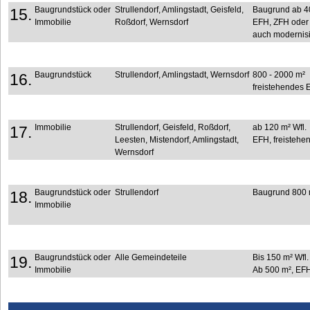
Baugrundstück oder
Strullendorf, Amlingstadt, Geisfeld,
Baugrund ab 4
15.
Immobilie
Roßdorf, Wernsdorf
EFH, ZFH oder 
auch modernisi
Baugrundstück
Strullendorf, Amlingstadt, Wernsdorf
800 - 2000 m²
16.
freistehendes
Immobilie
Strullendorf, Geisfeld, Roßdorf,
ab 120 m² Wfl.
17.
Leesten, Mistendorf, Amlingstadt,
EFH, freisteh
Wernsdorf
Baugrundstück oder
Strullendorf
Baugrund 800 m
18.
Immobilie
Baugrundstück oder
Alle Gemeindeteile
Bis 150
m² Wfl.
19.
Immobilie
Ab 500
m², EF