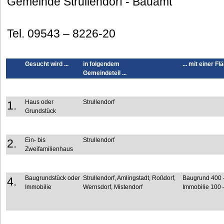
Gemeinde Strullendorf - Bauamt
Tel. 09543 – 8226-20
Gesucht wird ...
in folgendem
... mit einer Fl
Gemeindeteil ...
Haus oder
Strullendorf
1.
Grundstück
Ein- bis
Strullendorf
2.
Zweifamilienhaus
Baugrundstück oder
Strullendorf, Amlingstadt, Roßdorf,
Baugrund 400 
4.
Immobilie
Wernsdorf, Mistendorf
Immobilie 100 