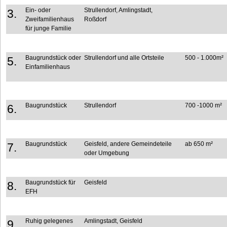
Ein- oder
Strullendorf, Amlingstadt,
3.
Zweifamilienhaus
Roßdorf
für junge Familie
Baugrundstück oder
Strullendorf und alle Ortsteile
500 - 1.000m²
5.
Einfamilienhaus
Baugrundstück
Strullendorf
700 -1000 m²
6.
Baugrundstück
Geisfeld, andere Gemeindeteile
ab 650 m²
7.
oder Umgebung
Baugrundstück für
Geisfeld
8.
EFH
Ruhig gelegenes
Amlingstadt, Geisfeld
9.