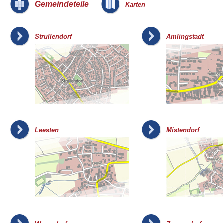
_
Gemeindeteile
Karten
_
Strullendorf
Amlingstadt
Leesten
Mistendorf