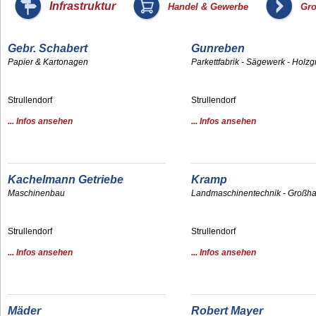
_
_
Infrastruktur
Handel & Gewerbe
Gro
Gebr. Schabert
Gunreben
Papier & Kartonagen
Parkettfabrik - Sägewerk - Holz
Strullendorf
Strullendorf
... Infos ansehen
... Infos ansehen
¯¯¯¯¯¯¯¯¯¯¯¯¯¯¯¯¯¯¯¯¯¯¯¯¯¯¯¯¯¯¯¯
¯¯¯¯¯¯¯¯¯¯¯¯¯¯¯¯¯¯¯¯¯¯¯¯¯
Kachelmann Getriebe
Kramp
Maschinenbau
Landmaschinentechnik - Großh
Strullendorf
Strullendorf
... Infos ansehen
... Infos ansehen
¯¯¯¯¯¯¯¯¯¯¯¯¯¯¯¯¯¯¯¯¯¯¯¯¯¯¯¯¯¯¯¯
¯¯¯¯¯¯¯¯¯¯¯¯¯¯¯¯¯¯¯¯¯¯¯¯¯
Mäder
Robert Mayer