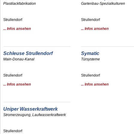
Plastilackfabrikation
Gartenbau-Spezialkulturen
Strullendorf
Strullendorf
... Infos ansehen
... Infos ansehen
¯¯¯¯¯¯¯¯¯¯¯¯¯¯¯¯¯¯¯¯¯¯¯¯¯¯¯¯¯¯¯¯
¯¯¯¯¯¯¯¯¯¯¯¯¯¯¯¯¯¯¯¯¯¯¯¯¯
Schleuse Strullendorf
Symatic
Main-Donau-Kanal
Türsysteme
Strullendorf
Strullendorf
... Infos ansehen
... Infos ansehen
¯¯¯¯¯¯¯¯¯¯¯¯¯¯¯¯¯¯¯¯¯¯¯¯¯¯¯¯¯¯¯¯
Uniper
Wasserkraftwerk
Stromerzeugung,
Laufwasserkraftwerk
Strullendorf